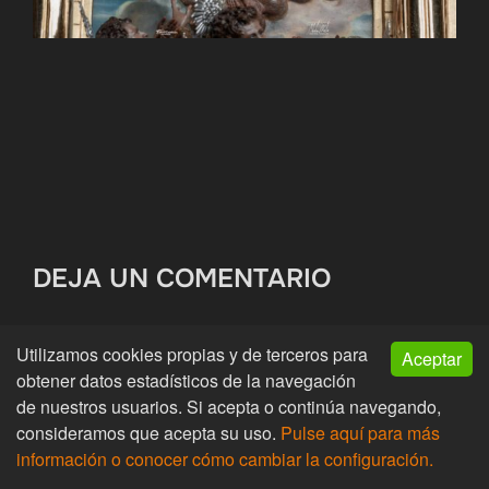
DEJA UN COMENTARIO
Utilizamos cookies propias y de terceros para
Aceptar
obtener datos estadísticos de la navegación
Tu dirección de correo electrónico no será
de nuestros usuarios. Si acepta o continúa navegando,
publicada.
Los campos obligatorios están
consideramos que acepta su uso.
Pulse aquí para más
información o conocer cómo cambiar la configuración.
marcados con
*