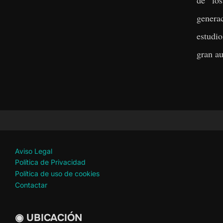
generac
estudi
gran au
Aviso Legal
Política de Privacidad
Política de uso de cookies
Contactar
◉ UBICACIÓN