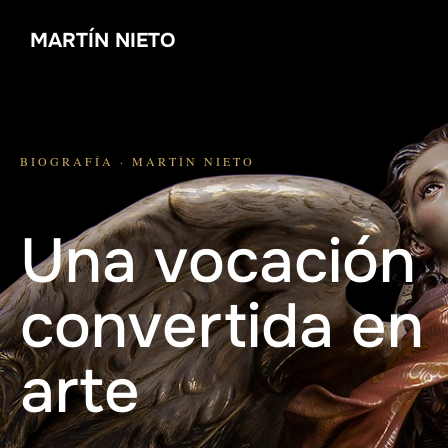
Saltar
MARTÍN NIETO
al
contenido
BIOGRAFÍA · MARTÍN NIETO
Una vocación
convertida en
arte