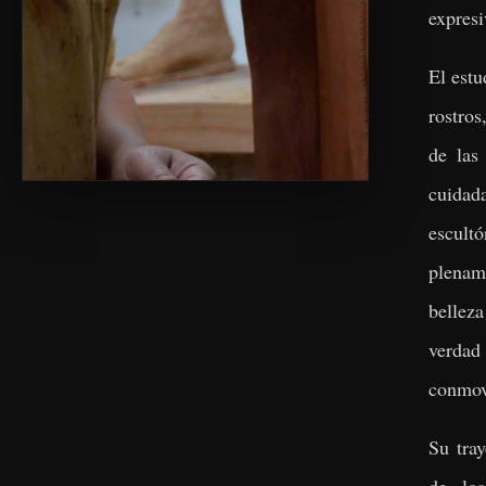
expresi
El estu
rostros
de las
cuidad
escul
plena
bellez
verdad
conmove
Su tra
de lo