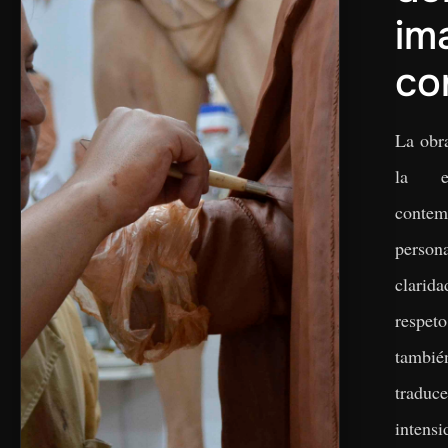
im
co
La obr
la es
cont
person
clarid
respet
tambié
traduc
inten