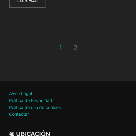
«NUEVO LLAMADOR VIRGEN DE LA PAZ – MORÓ
LEER MÁS
Paginación
1
2
de
entradas
Aviso Legal
Política de Privacidad
Política de uso de cookies
Contactar
◉ UBICACIÓN