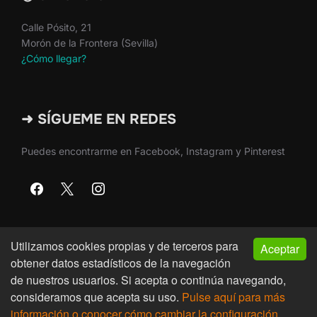
Calle Pósito, 21
Morón de la Frontera (Sevilla)
¿Cómo llegar?
➜ SÍGUEME EN REDES
Puedes encontrarme en Facebook, Instagram y Pinterest
Utilizamos cookies propias y de terceros para
Aceptar
Copyright © 2026 · Martín Nieto · Morón de la Frontera
obtener datos estadísticos de la navegación
(Sevilla)
de nuestros usuarios. Si acepta o continúa navegando,
consideramos que acepta su uso.
Pulse aquí para más
Inspiro Theme
por
WPZOOM
información o conocer cómo cambiar la configuración.