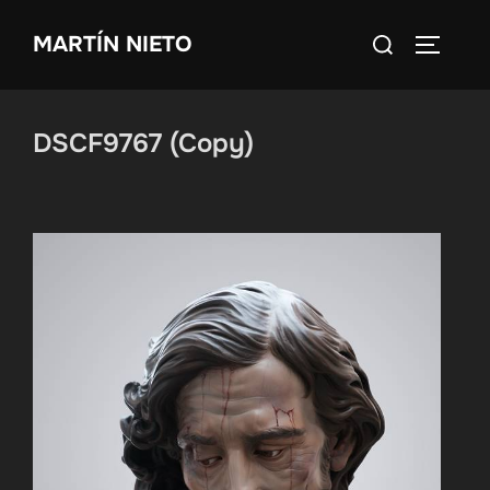
Saltar
Buscar:
MARTÍN NIETO
al
ALTERN
contenido
DSCF9767 (Copy)