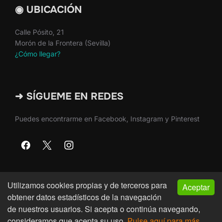
◉ UBICACIÓN
Calle Pósito, 21
Morón de la Frontera (Sevilla)
¿Cómo llegar?
➜ SÍGUEME EN REDES
Puedes encontrarme en Facebook, Instagram y Pinterest
Utilizamos cookies propias y de terceros para
Aceptar
Copyright © 2026 · Martín Nieto · Morón de la Frontera
obtener datos estadísticos de la navegación
(Sevilla)
de nuestros usuarios. Si acepta o continúa navegando,
consideramos que acepta su uso.
Pulse aquí para más
Inspiro Theme
por
WPZOOM