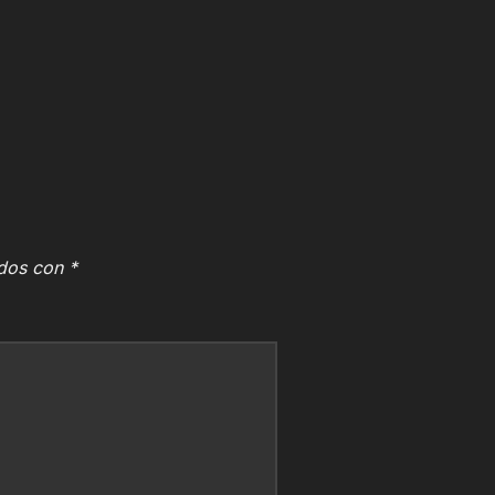
ados con
*