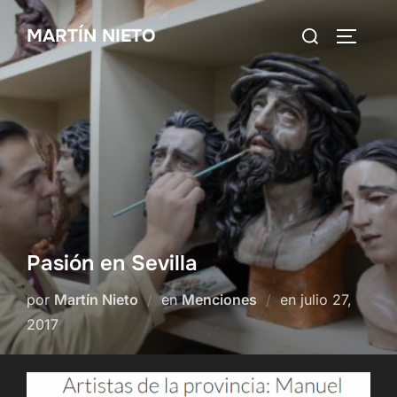
Saltar
Buscar:
MARTÍN NIETO
al
ALTERN
contenido
Pasión en Sevilla
Publicado
por
Martín Nieto
en
Menciones
en
julio 27,
el
2017