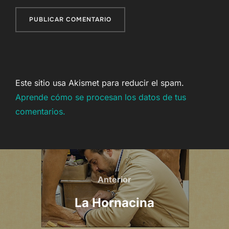
Este sitio usa Akismet para reducir el spam.
Aprende cómo se procesan los datos de tus
comentarios.
Navegación
de
Anterior
Anterior
entradas
La Hornacina