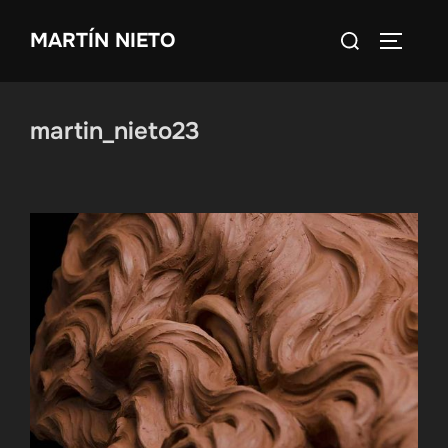
Saltar
Buscar:
MARTÍN NIETO
al
ALTERN
contenido
martin_nieto23