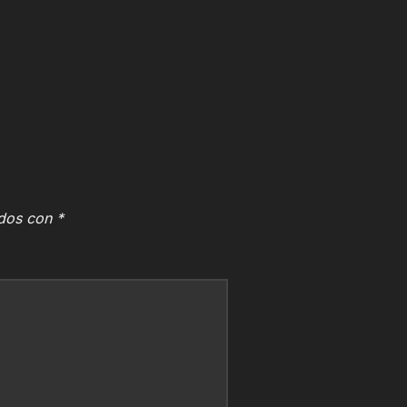
ados con
*