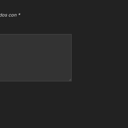
ados con
*