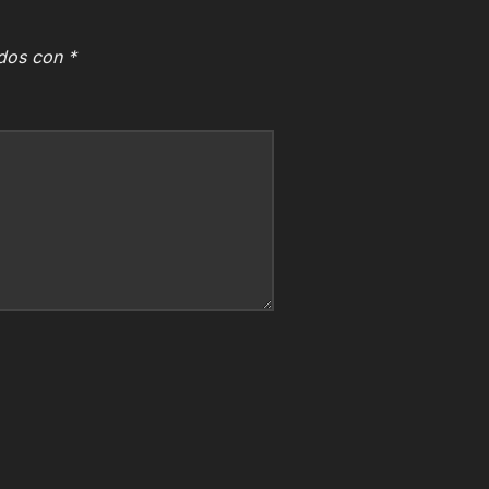
ados con
*