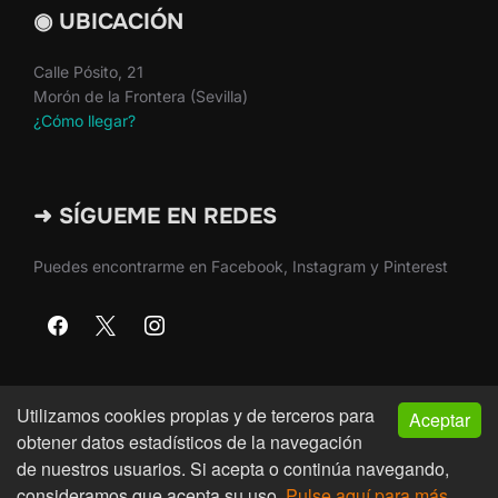
◉ UBICACIÓN
Calle Pósito, 21
Morón de la Frontera (Sevilla)
¿Cómo llegar?
➜ SÍGUEME EN REDES
Puedes encontrarme en Facebook, Instagram y Pinterest
Utilizamos cookies propias y de terceros para
Aceptar
Copyright © 2026 · Martín Nieto · Morón de la Frontera
obtener datos estadísticos de la navegación
(Sevilla)
de nuestros usuarios. Si acepta o continúa navegando,
consideramos que acepta su uso.
Pulse aquí para más
Inspiro Theme
por
WPZOOM