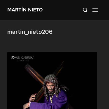
Saltar
Buscar:
MARTÍN NIETO
al
ALTERN
contenido
martin_nieto206