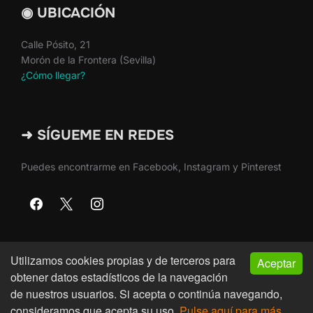
◉ UBICACIÓN
Calle Pósito, 21
Morón de la Frontera (Sevilla)
¿Cómo llegar?
➜ SÍGUEME EN REDES
Puedes encontrarme en Facebook, Instagram y Pinterest
Utilizamos cookies propias y de terceros para
Aceptar
Copyright © 2026 · Martín Nieto · Morón de la Frontera
obtener datos estadísticos de la navegación
(Sevilla)
de nuestros usuarios. Si acepta o continúa navegando,
consideramos que acepta su uso.
Pulse aquí para más
Inspiro Theme
por
WPZOOM