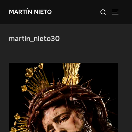
Saltar
Buscar:
MARTÍN NIETO
al
ALTERN
contenido
martin_nieto30