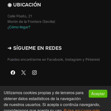
◉ UBICACIÓN
Calle Pósito, 21
Morón de la Frontera (Sevilla)
¿Cómo llegar?
➜ SÍGUEME EN REDES
Puedes encontrarme en Facebook, Instagram y Pinterest
Utilizamos cookies propias y de terceros para
Aceptar
Copyright © 2026 · Martín Nieto · Morón de la Frontera
obtener datos estadísticos de la navegación
(Sevilla)
de nuestros usuarios. Si acepta o continúa navegando,
consideramos que acepta su uso.
Pulse aquí para más
Inspiro Theme
por
WPZOOM