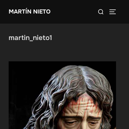
Saltar
Buscar:
MARTÍN NIETO
al
ALTERN
contenido
martin_nieto1