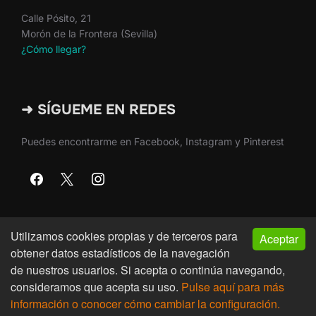
Calle Pósito, 21
Morón de la Frontera (Sevilla)
¿Cómo llegar?
➜ SÍGUEME EN REDES
Puedes encontrarme en Facebook, Instagram y Pinterest
Utilizamos cookies propias y de terceros para
Aceptar
Copyright © 2026 · Martín Nieto · Morón de la Frontera
obtener datos estadísticos de la navegación
(Sevilla)
de nuestros usuarios. Si acepta o continúa navegando,
consideramos que acepta su uso.
Pulse aquí para más
Inspiro Theme
por
WPZOOM
información o conocer cómo cambiar la configuración.