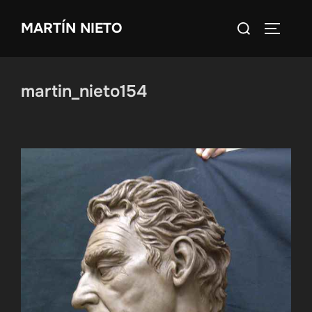
Saltar
Buscar:
MARTÍN NIETO
al
ALTERN
contenido
martin_nieto154