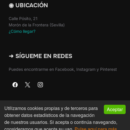
◉ UBICACIÓN
Calle Pósito, 21
Morón de la Frontera (Sevilla)
¿Cómo llegar?
➜ SÍGUEME EN REDES
Puedes encontrarme en Facebook, Instagram y Pinterest
Utilizamos cookies propias y de terceros para
Aceptar
Copyright © 2026 · Martín Nieto · Morón de la Frontera
obtener datos estadísticos de la navegación
(Sevilla)
de nuestros usuarios. Si acepta o continúa navegando,
consideramos que acepta su uso.
Pulse aquí para más
Inspiro Theme
por
WPZOOM