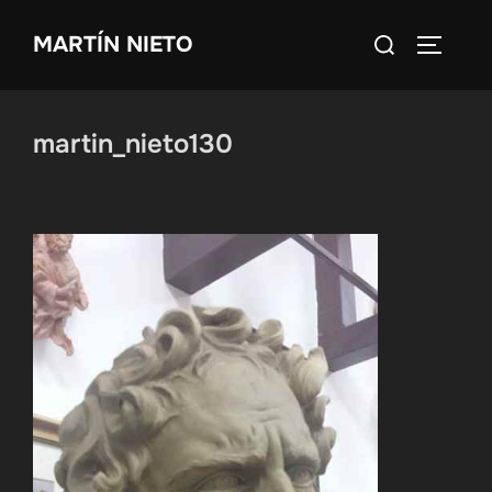
Saltar
Buscar:
MARTÍN NIETO
al
ALTERN
contenido
martin_nieto130