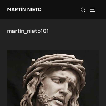
Saltar
Buscar:
MARTÍN NIETO
al
ALTERN
contenido
martin_nieto101