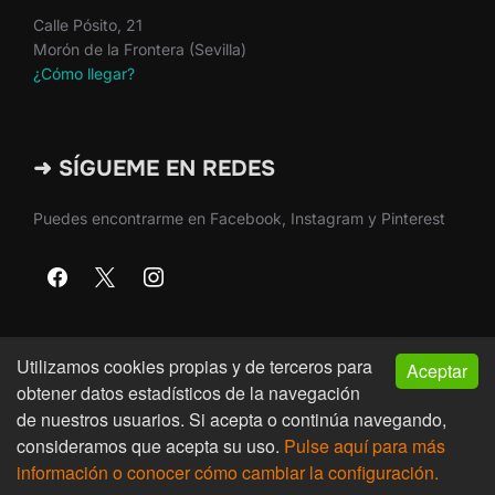
Calle Pósito, 21
Morón de la Frontera (Sevilla)
¿Cómo llegar?
➜ SÍGUEME EN REDES
Puedes encontrarme en Facebook, Instagram y Pinterest
Utilizamos cookies propias y de terceros para
Aceptar
Copyright © 2026 · Martín Nieto · Morón de la Frontera
obtener datos estadísticos de la navegación
(Sevilla)
de nuestros usuarios. Si acepta o continúa navegando,
consideramos que acepta su uso.
Pulse aquí para más
Inspiro Theme
por
WPZOOM
información o conocer cómo cambiar la configuración.