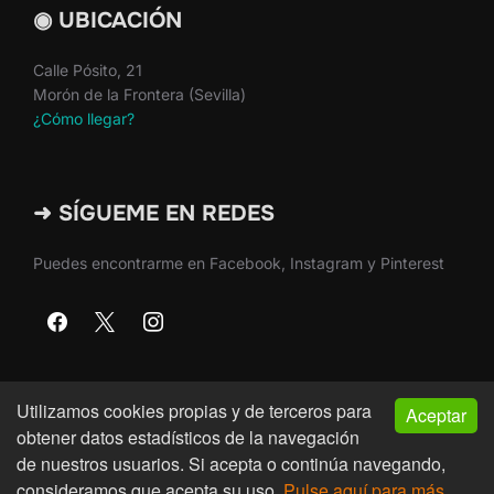
◉ UBICACIÓN
Calle Pósito, 21
Morón de la Frontera (Sevilla)
¿Cómo llegar?
➜ SÍGUEME EN REDES
Puedes encontrarme en Facebook, Instagram y Pinterest
Utilizamos cookies propias y de terceros para
Aceptar
Copyright © 2026 · Martín Nieto · Morón de la Frontera
obtener datos estadísticos de la navegación
(Sevilla)
de nuestros usuarios. Si acepta o continúa navegando,
consideramos que acepta su uso.
Pulse aquí para más
Inspiro Theme
por
WPZOOM