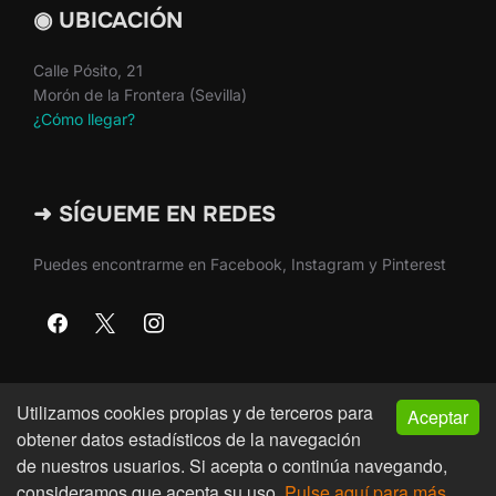
◉ UBICACIÓN
Calle Pósito, 21
Morón de la Frontera (Sevilla)
¿Cómo llegar?
➜ SÍGUEME EN REDES
Puedes encontrarme en Facebook, Instagram y Pinterest
Utilizamos cookies propias y de terceros para
Aceptar
Copyright © 2026 · Martín Nieto · Morón de la Frontera
obtener datos estadísticos de la navegación
(Sevilla)
de nuestros usuarios. Si acepta o continúa navegando,
consideramos que acepta su uso.
Pulse aquí para más
Inspiro Theme
por
WPZOOM