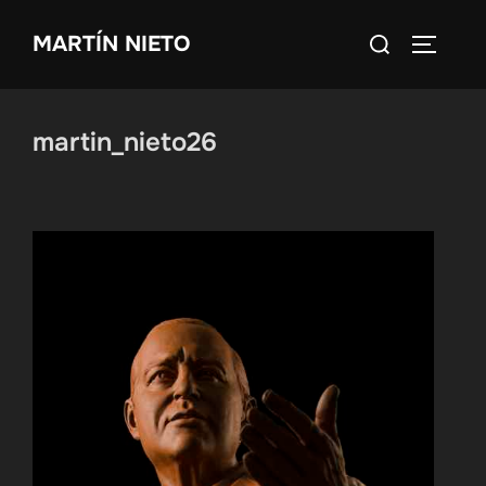
Saltar
Buscar:
MARTÍN NIETO
al
ALTERN
contenido
martin_nieto26