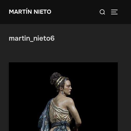
Saltar
Buscar:
MARTÍN NIETO
al
ALTERN
contenido
martin_nieto6