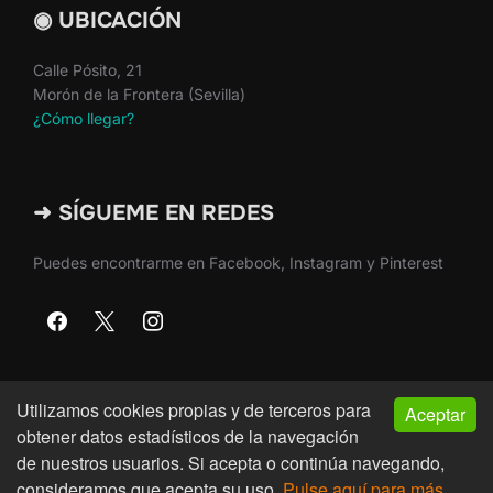
◉ UBICACIÓN
Calle Pósito, 21
Morón de la Frontera (Sevilla)
¿Cómo llegar?
➜ SÍGUEME EN REDES
Puedes encontrarme en Facebook, Instagram y Pinterest
Utilizamos cookies propias y de terceros para
Aceptar
Copyright © 2026 · Martín Nieto · Morón de la Frontera
obtener datos estadísticos de la navegación
(Sevilla)
de nuestros usuarios. Si acepta o continúa navegando,
consideramos que acepta su uso.
Pulse aquí para más
Inspiro Theme
por
WPZOOM