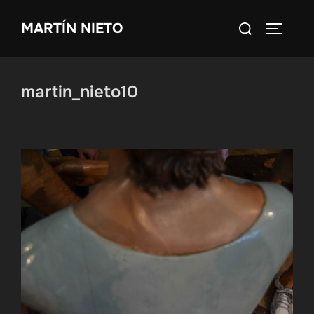
Saltar
Buscar:
MARTÍN NIETO
al
ALTERN
contenido
martin_nieto10