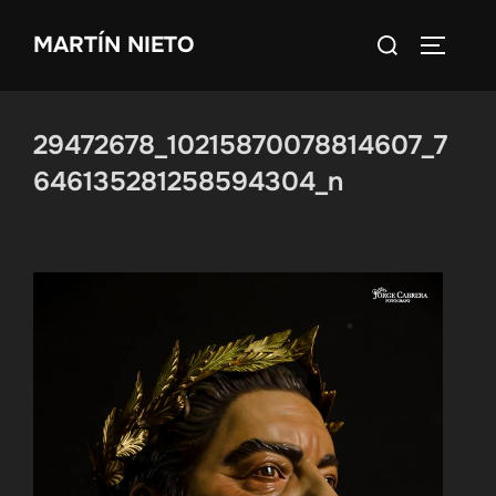
Saltar
Buscar:
MARTÍN NIETO
al
ALTERN
contenido
29472678_10215870078814607_7
646135281258594304_n