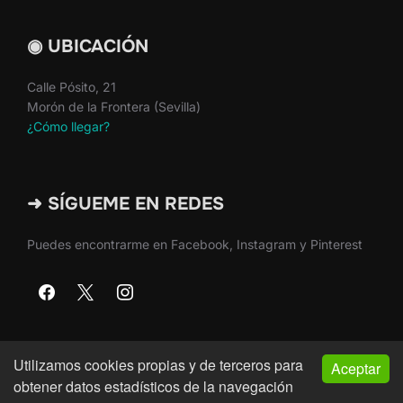
◉ UBICACIÓN
Calle Pósito, 21
Morón de la Frontera (Sevilla)
¿Cómo llegar?
➜ SÍGUEME EN REDES
Puedes encontrarme en Facebook, Instagram y Pinterest
Utilizamos cookies propias y de terceros para
Aceptar
Copyright © 2026 · Martín Nieto · Morón de la Frontera
obtener datos estadísticos de la navegación
(Sevilla)