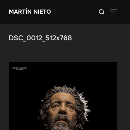
Saltar
Buscar:
MARTÍN NIETO
al
ALTERN
contenido
DSC_0012_512x768