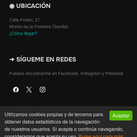
◉ UBICACIÓN
Calle Pósito, 21
Morón de la Frontera (Sevilla)
¿Cómo llegar?
➜ SÍGUEME EN REDES
Puedes encontrarme en Facebook, Instagram y Pinterest
Utilizamos cookies propias y de terceros para
Aceptar
Copyright © 2026 · Martín Nieto · Morón de la Frontera
obtener datos estadísticos de la navegación
(Sevilla)
de nuestros usuarios. Si acepta o continúa navegando,
consideramos que acepta su uso.
Pulse aquí para más
Inspiro Theme
por
WPZOOM