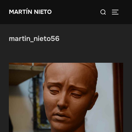
Saltar
Buscar:
MARTÍN NIETO
al
ALTERN
contenido
martin_nieto56