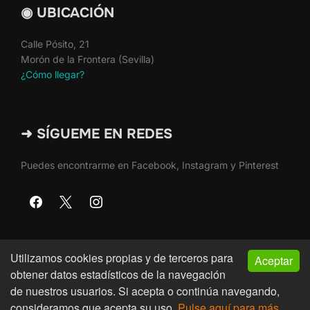
◉ UBICACIÓN
Calle Pósito, 21
Morón de la Frontera (Sevilla)
¿Cómo llegar?
➜ SÍGUEME EN REDES
Puedes encontrarme en Facebook, Instagram y Pinterest
Utilizamos cookies propias y de terceros para
Aceptar
Copyright © 2026 · Martín Nieto · Morón de la Frontera
obtener datos estadísticos de la navegación
(Sevilla)
de nuestros usuarios. Si acepta o continúa navegando,
consideramos que acepta su uso.
Pulse aquí para más
Inspiro Theme
por
WPZOOM