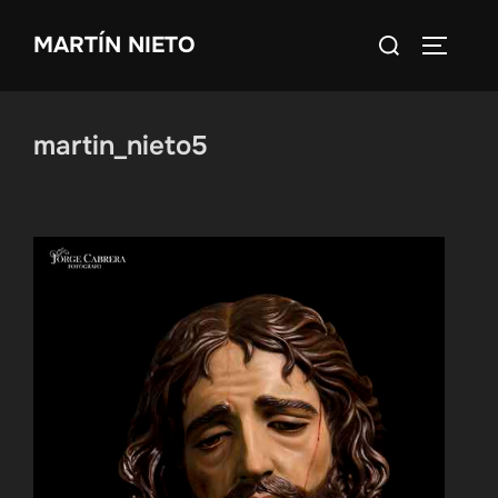
Saltar
Buscar:
MARTÍN NIETO
al
ALTERN
contenido
martin_nieto5