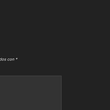
ados con
*