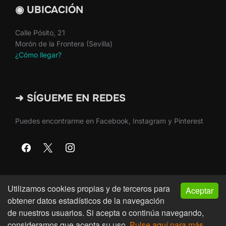
◉ UBICACIÓN
Calle Pósito, 21
Morón de la Frontera (Sevilla)
¿Cómo llegar?
➜ SÍGUEME EN REDES
Puedes encontrarme en Facebook, Instagram y Pinterest
Utilizamos cookies propias y de terceros para
Aceptar
Copyright © 2026 · Martín Nieto · Morón de la Frontera
obtener datos estadísticos de la navegación
(Sevilla)
de nuestros usuarios. Si acepta o continúa navegando,
consideramos que acepta su uso.
Pulse aquí para más
Inspiro Theme
por
WPZOOM