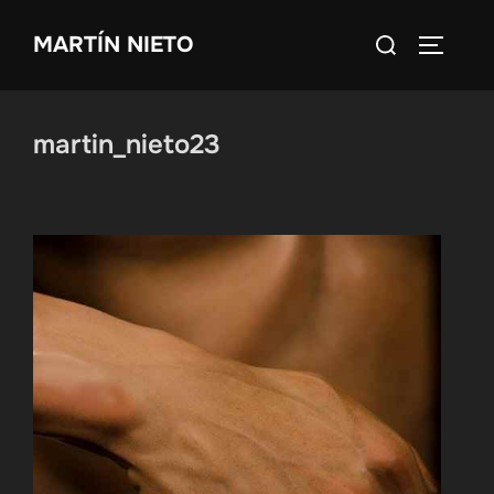
Saltar
Buscar:
MARTÍN NIETO
al
ALTERN
contenido
martin_nieto23