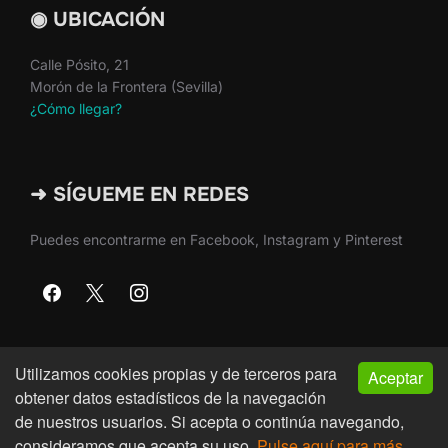
◉ UBICACIÓN
Calle Pósito, 21
Morón de la Frontera (Sevilla)
¿Cómo llegar?
➜ SÍGUEME EN REDES
Puedes encontrarme en Facebook, Instagram y Pinterest
Utilizamos cookies propias y de terceros para
Aceptar
Copyright © 2026 · Martín Nieto · Morón de la Frontera
obtener datos estadísticos de la navegación
(Sevilla)
de nuestros usuarios. Si acepta o continúa navegando,
consideramos que acepta su uso.
Pulse aquí para más
Inspiro Theme
por
WPZOOM