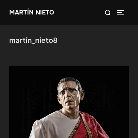
Saltar
Buscar:
MARTÍN NIETO
al
ALTERN
contenido
martin_nieto8