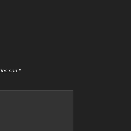
ados con
*