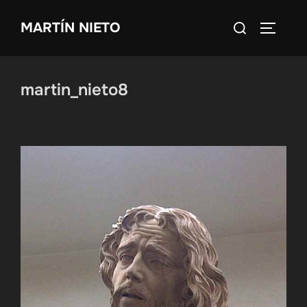
Saltar
Buscar:
MARTÍN NIETO
al
ALTERN
contenido
martin_nieto8