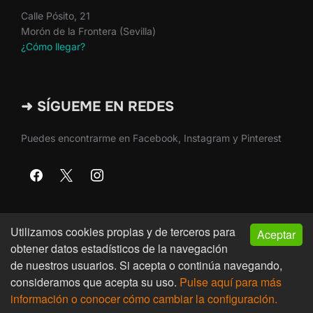
Calle Pósito, 21
Morón de la Frontera (Sevilla)
¿Cómo llegar?
➜ SÍGUEME EN REDES
Puedes encontrarme en Facebook, Instagram y Pinterest
Utilizamos cookies propias y de terceros para
Aceptar
Copyright © 2026 · Martín Nieto · Morón de la Frontera
obtener datos estadísticos de la navegación
(Sevilla)
de nuestros usuarios. Si acepta o continúa navegando,
consideramos que acepta su uso.
Pulse aquí para más
Inspiro Theme
por
WPZOOM
información o conocer cómo cambiar la configuración.