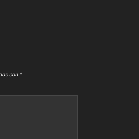
ados con
*