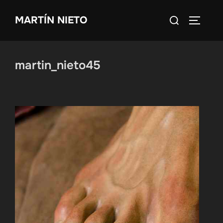
Saltar
Buscar:
MARTÍN NIETO
al
ALTERN
contenido
martin_nieto45