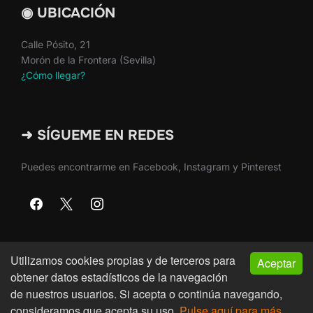
◉ UBICACIÓN
Calle Pósito, 21
Morón de la Frontera (Sevilla)
¿Cómo llegar?
➜ SÍGUEME EN REDES
Puedes encontrarme en Facebook, Instagram y Pinterest
Utilizamos cookies propias y de terceros para
Aceptar
Copyright © 2026 · Martín Nieto · Morón de la Frontera
obtener datos estadísticos de la navegación
(Sevilla)
de nuestros usuarios. Si acepta o continúa navegando,
consideramos que acepta su uso.
Pulse aquí para más
Inspiro Theme
por
WPZOOM