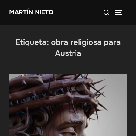
Saltar
Buscar:
MARTÍN NIETO
al
ALTERN
contenido
Etiqueta:
obra religiosa para
Austria