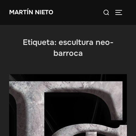
Saltar
Buscar:
MARTÍN NIETO
al
ALTERN
contenido
Etiqueta:
escultura neo-
barroca