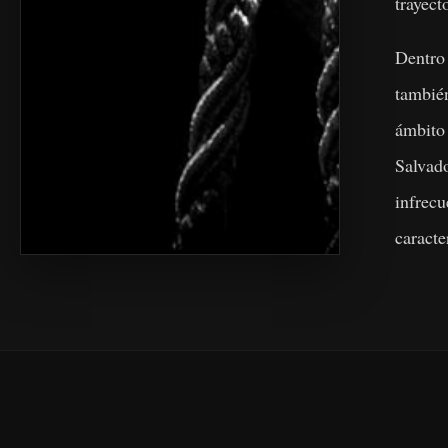
trayect
Dentro
también
ámbito
Salvad
infre
caracte