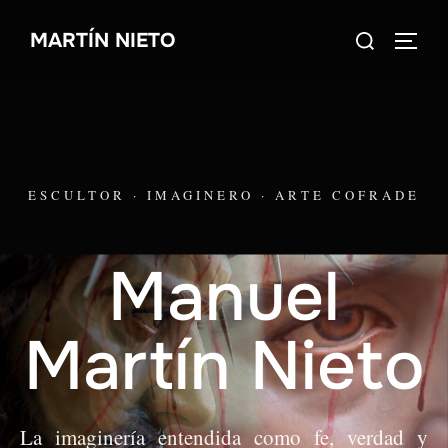
Saltar
Buscar:
MARTÍN NIETO
al
ALTE
contenido
ESCULTOR · IMAGINERO · ARTE COFRADE
Manuel
Martín Nieto
La imaginería entendida como fe, verdad y