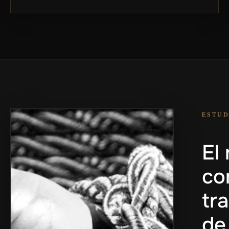
ESTUD
El
co
tr
de