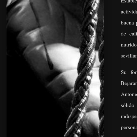
Establ
activi
buena 
de cal
nutri
sevill
Su fo
Bejara
Antoni
sólid
indisp
person