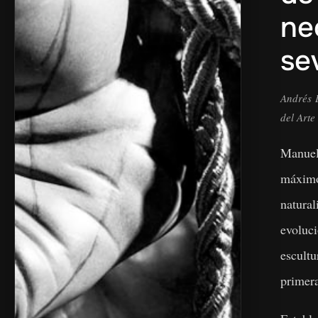
ne
se
Andrés L
del Arte
Manue
máximo
natur
evoluci
escul
primera