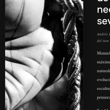
ne
se
Andrés L
del Arte
Manue
máximo
natur
evoluci
escul
primera