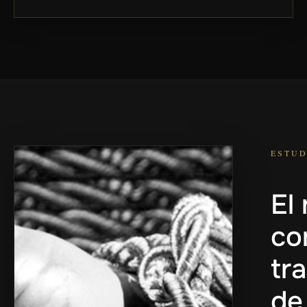
ESTUD
El
co
tr
de