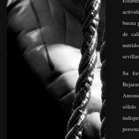
Establ
activi
buena 
de cal
nutri
sevill
Su fo
Bejara
Antoni
sólid
indisp
person