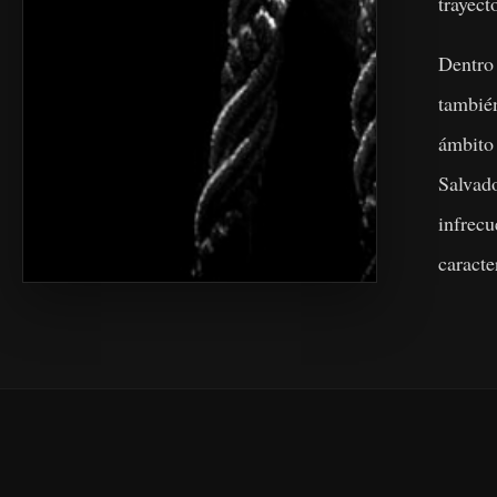
trayect
Dentro
también
ámbito
Salvad
infre
caracte