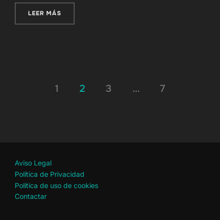
«ÚLTIMA DOLOROSA PARA SANLÚCAR DE BAR
LEER MÁS
Paginación
1
2
3
…
7
de
entradas
Aviso Legal
Política de Privacidad
Política de uso de cookies
Contactar