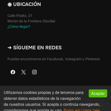
◉ UBICACIÓN
Calle Pósito, 21
Morón de la Frontera (Sevilla)
¿Cómo llegar?
➜ SÍGUEME EN REDES
Puedes encontrarme en Facebook, Instagram y Pinterest
Utilizamos cookies propias y de terceros para
Aceptar
Copyright © 2026 · Martín Nieto · Morón de la Frontera
obtener datos estadísticos de la navegación
(Sevilla)
de nuestros usuarios. Si acepta o continúa navegando,
consideramos que acepta su uso.
Pulse aquí para más
Inspiro Theme
por
WPZOOM